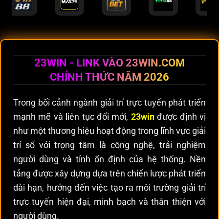
23WIN - LINK VÀO 23WIN.COM
CHÍNH THỨC NĂM 2026
Trong bối cảnh ngành giải trí trực tuyến phát triển
mạnh mẽ và liên tục đổi mới,
23win
được định vị
như một thương hiệu hoạt động trong lĩnh vực giải
trí số với trọng tâm là công nghệ, trải nghiệm
người dùng và tính ổn định của hệ thống. Nền
tảng được xây dựng dựa trên chiến lược phát triển
dài hạn, hướng đến việc tạo ra môi trường giải trí
trực tuyến hiện đại, minh bạch và thân thiện với
người dùng.