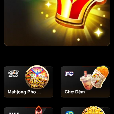
tương thích đa thiết bị, giúp quá trình sử dụng
liền mạch và thuận tiện.
Minh bạch trong vận hành: Quy trình chuẩn hóa
rõ ràng, kiểm soát chất lượng nhiều lớp và cơ
chế xử lý dữ liệu tự động đồng bộ, đảm bảo
tính chính xác và đáng tin cậy.
Thay vì chạy theo xu hướng ngắn hạn, chiến lược
của ông Minh nhấn mạnh vào việc đầu tư hạ tầng
bền vững, tối ưu quy trình vận hành và chuẩn hóa
hệ thống quản trị nội bộ. Nhờ đó,
23Win
từng
bước mở rộng hệ sinh thái mà vẫn đảm bảo tính
nhất quán trong trải nghiệm.
Hệ Sinh Thái Giải Trí Đa Dạng
Một trong những điểm nổi bật của
23Win
chính là