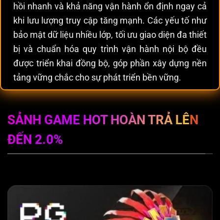
hồi nhanh và khả năng vận hành ổn định ngay cả
khi lưu lượng truy cập tăng mạnh. Các yếu tố như
bảo mật dữ liệu nhiều lớp, tối ưu giao diện đa thiết
bị và chuẩn hóa quy trình vận hành nội bộ đều
được triển khai đồng bộ, góp phần xây dựng nền
tảng vững chắc cho sự phát triển bền vững.
Với tầm nhìn dài hạn,
23Win
hướng đến việc xây
dựng một hệ sinh thái giải trí toàn diện, nơi người
SẢNH GAME HOT HOÀN TRẢ LÊN
dùng có thể dễ dàng tiếp cận nhiều chuyên mục
ĐẾN 2.0%
khác nhau trong cùng một không gian tích hợp.
Sự đa dạng trong nội dung kết hợp cùng công
nghệ tối ưu giúp nền tảng không chỉ đáp ứng nhu
cầu giải trí hiện tại mà còn thích ứng linh hoạt với
xu hướng công nghệ trong tương lai.