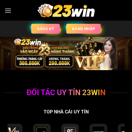
Bỏ
qua
nội
dung
ĐĂNG KÝ
ĐĂNG NHẬP
ĐỐI TÁC UY TÍN 23WIN
TOP NHÀ CÁI UY TÍN