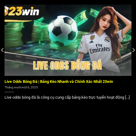
giới đại dương đa dạng với nhiều cấp độ và bản
đồ khác nhau.
Hệ thống tối ưu tốc độ phản hồi, đảm bảo thao
tác nhanh và không bị gián đoạn, kể cả khi lượng
truy cập tăng cao.
Xem thêm:
Bắn Cá 23win | Sảnh Game
3D Săn Thưởng Đại Dương 2026
Live Odds Bóng Đá | Bảng Kèo Nhanh và Chính Xác Nhất 23win
Live Game Mô Phỏng
Tháng mười một 6, 2025
Live game trên
23Win
tái hiện không gian tương
Live odds bóng đá là công cụ cung cấp bảng kèo trực tuyến hoạt động [...]
tác trực tuyến thông qua giao diện hiện đại và cơ
chế vận hành ổn định. Các bàn chơi được thiết kế
trực quan, giúp người dùng dễ dàng tiếp cận.