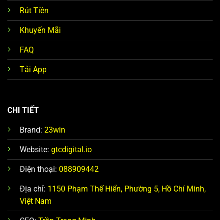
Rút Tiền
3 Bước Tham Gia Casino Live 23win Nhanh
Khuyến Mãi
Chóng
FAQ
Tải App
CHI TIẾT
Brand:
23win
Hướng dẫn tham gia 23win qua 3 bước đăng nhập và chọn
Website:
gtcdigital.io
game
Điện thoại:
088909442
Địa chỉ:
1150 Phạm Thế Hiển, Phường 5, Hồ Chí Minh,
Để hòa mình vào không khí sòng bạc đỉnh cao tại
Việt Nam
23win, bạn chỉ cần thực hiện 3 bước đăng nhập và
tham gia đơn giản sau đây.