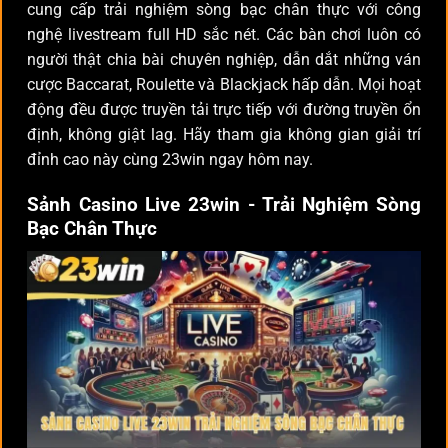
cung cấp trải nghiệm sòng bạc chân thực với công
nghệ livestream full HD sắc nét. Các bàn chơi luôn có
người thật chia bài chuyên nghiệp, dẫn dắt những ván
cược Baccarat, Roulette và Blackjack hấp dẫn. Mọi hoạt
động đều được truyền tải trực tiếp với đường truyền ổn
định, không giật lag. Hãy tham gia không gian giải trí
đỉnh cao này cùng 23win ngay hôm nay.
Sảnh Casino Live 23win - Trải Nghiệm Sòng
Bạc Chân Thực