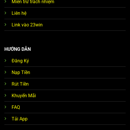
Miễn trừ trách nhiệm
Liên hệ
Link vào 23win
HƯỚNG DẪN
Đăng Ký
Nạp Tiền
Rút Tiền
Khuyến Mãi
FAQ
Tải App