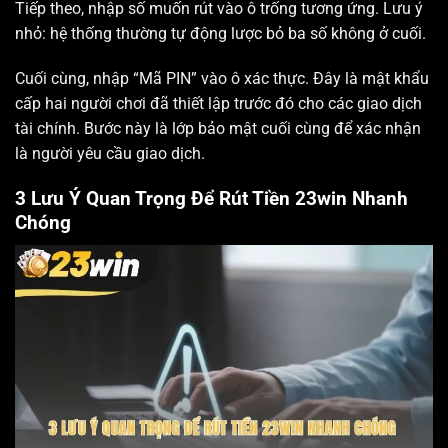
Tiếp theo, nhập số muốn rút vào ô trống tương ứng. Lưu ý
nhỏ: hệ thống thường tự động lược bỏ ba số không ở cuối.
Cuối cùng, nhập “Mã PIN” vào ô xác thực. Đây là mật khẩu
cấp hai người chơi đã thiết lập trước đó cho các giao dịch
tài chính. Bước này là lớp bảo mật cuối cùng để xác nhận
là người yêu cầu giao dịch.
3 Lưu Ý Quan Trọng Để Rút Tiền 23win Nhanh
Chóng