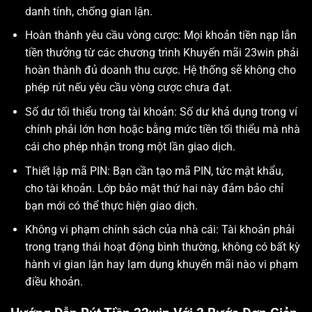
danh tính, chống gian lận.
Hoàn thành yêu cầu vòng cược: Mọi khoản tiền nạp lẫn
tiền thưởng từ các chương trình Khuyến mãi 23win phải
hoàn thành đủ doanh thu cược. Hệ thống sẽ không cho
phép rút nếu yêu cầu vòng cược chưa đạt.
Số dư tối thiểu trong tài khoản: Số dư khả dụng trong ví
chính phải lớn hơn hoặc bằng mức tiền tối thiểu mà nhà
cái cho phép nhận trong một lần giao dịch.
Thiết lập mã PIN: Bạn cần tạo mã PIN, tức mật khẩu,
cho tài khoản. Lớp bảo mật thứ hai này đảm bảo chỉ
bạn mới có thể thực hiện giao dịch.
Không vi phạm chính sách của nhà cái: Tài khoản phải
trong trạng thái hoạt động bình thường, không có bất kỳ
hành vi gian lận hay lạm dụng khuyến mãi nào vi phạm
điều khoản.