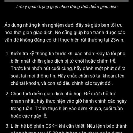
Lưu ý quan trọng giúp chọn đúng thời điểm giao dịch
Áp dụng những kinh nghiệm dưới đây sẽ giúp bạn tối ưu
hóa thời gian giao dịch. Nó cũng giúp bạn tránh được các
vấn đề không đáng có khi thực hiện rút thưởng tại 23win.
Kiểm tra kỹ thông tin trước khi xác nhận: Đây là lỗi phổ
biến nhất khiến giao dịch bị từ chối hoặc chậm trễ.
Trước khi nhấn nút cuối cùng, hãy dành một phút để rà
soát lại mọi thông tin. Hãy chắc chắn số tài khoản, tên
chủ tài khoản, và con số đều chính xác tuyệt đối.
Chọn thời điểm giao dịch phù hợp: Để được hỗ trợ
nhanh nhất, hãy thực hiện vào giờ hành chính các ngày
trong tuần. Tránh thực hiện vào đêm khuya, cuối tuần
hoặc các ngày lễ.
Liên hệ bộ phận CSKH khi cần thiết: Nếu lệnh báo thành