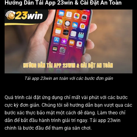
Hướng Dẫn Tải App 23win & Cài Đặt An Toàn
Tải app 23win an toàn với các bước đơn giản
Quá trình cài đặt ứng dụng chỉ mất vài phút với các bước
cực kỳ đơn giản. Chúng tôi sẽ hướng dẫn bạn vượt qua các
bước xác thực bảo mật một cách dễ dàng. Làm theo chỉ
dẫn để bắt đầu hành trình giải trí ngay. Tải app 23win
chính là bước đầu để tham gia sân chơi.