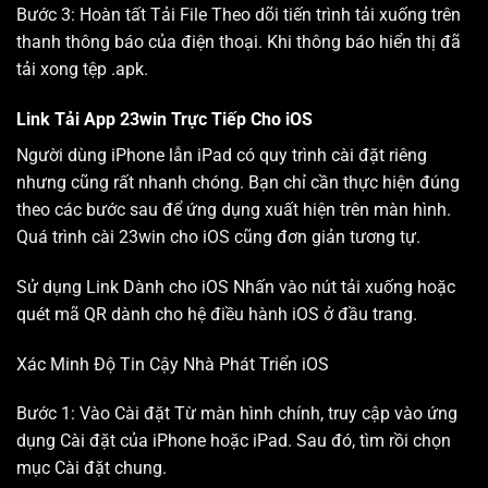
Bước 3: Hoàn tất Tải File Theo dõi tiến trình tải xuống trên
thanh thông báo của điện thoại. Khi thông báo hiển thị đã
tải xong tệp
.apk
.
Link Tải App 23win Trực Tiếp Cho iOS
Người dùng iPhone lẫn iPad có quy trình cài đặt riêng
nhưng cũng rất nhanh chóng. Bạn chỉ cần thực hiện đúng
theo các bước sau để ứng dụng xuất hiện trên màn hình.
Quá trình cài 23win cho iOS cũng đơn giản tương tự.
Sử dụng Link Dành cho iOS Nhấn vào nút tải xuống hoặc
quét mã QR dành cho hệ điều hành iOS ở đầu trang.
Xác Minh Độ Tin Cậy Nhà Phát Triển iOS
Bước 1: Vào Cài đặt Từ màn hình chính, truy cập vào ứng
dụng
Cài đặt
của iPhone hoặc iPad. Sau đó, tìm rồi chọn
mục
Cài đặt chung
.