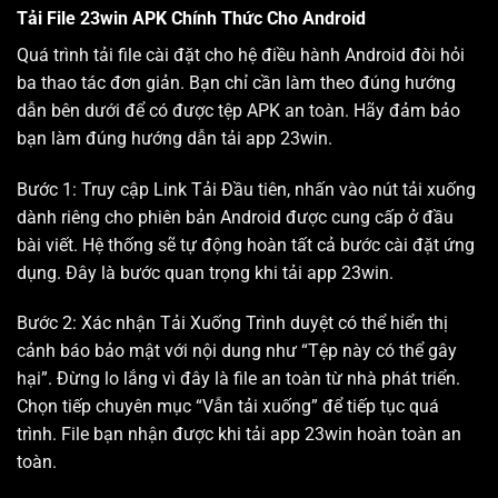
Tải File 23win APK Chính Thức Cho Android
Quá trình tải file cài đặt cho hệ điều hành Android đòi hỏi
ba thao tác đơn giản. Bạn chỉ cần làm theo đúng hướng
dẫn bên dưới để có được tệp APK an toàn. Hãy đảm bảo
bạn làm đúng hướng dẫn tải app 23win.
Bước 1: Truy cập Link Tải Đầu tiên, nhấn vào nút tải xuống
dành riêng cho phiên bản Android được cung cấp ở đầu
bài viết. Hệ thống sẽ tự động hoàn tất cả bước cài đặt ứng
dụng. Đây là bước quan trọng khi tải app 23win.
Bước 2: Xác nhận Tải Xuống Trình duyệt có thể hiển thị
cảnh báo bảo mật với nội dung như “Tệp này có thể gây
hại”. Đừng lo lắng vì đây là file an toàn từ nhà phát triển.
Chọn tiếp chuyên mục “Vẫn tải xuống” để tiếp tục quá
trình. File bạn nhận được khi tải app 23win hoàn toàn an
toàn.