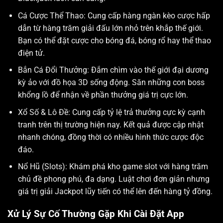
Cá Cược Thể Thao: Cung cấp hàng ngàn kèo cược hấp
dẫn từ hàng trăm giải đấu lớn nhỏ trên khắp thế giới.
Bạn có thể đặt cược cho bóng đá, bóng rổ hay thể thao
điện tử.
Bắn Cá Đổi Thưởng: Đắm chìm vào thế giới đại dương
kỳ ảo với đồ họa 3D sống động. Săn những con boss
khổng lồ để nhận về phần thưởng giá trị cực lớn.
Xổ Số & Lô Đề: Cung cấp tỷ lệ trả thưởng cực kỳ cạnh
tranh trên thị trường hiện nay. Kết quả được cập nhật
nhanh chóng, đồng thời có nhiều hình thức cược độc
đáo.
Nổ Hũ (Slots): Khám phá kho game slot với hàng trăm
chủ đề phong phú, đa dạng. Luật chơi đơn giản nhưng
giá trị giải Jackpot lũy tiến có thể lên đến hàng tỷ đồng.
Xử Lý Sự Cố Thường Gặp Khi Cài Đặt App