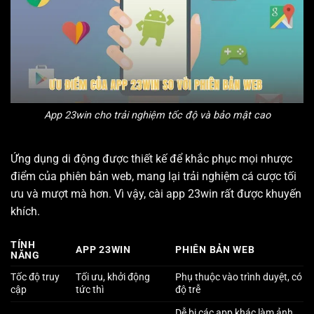
App 23win cho trải nghiệm tốc độ và bảo mật cao
Ứng dụng di động được thiết kế để khắc phục mọi nhược
điểm của phiên bản web, mang lại trải nghiệm cá cược tối
ưu và mượt mà hơn. Vì vậy, cài app 23win rất được khuyến
khích.
TÍNH
APP 23WIN
PHIÊN BẢN WEB
NĂNG
Tốc độ truy
Tối ưu, khởi động
Phụ thuộc vào trình duyệt, có
cập
tức thì
độ trễ
Dễ bị các app khác làm ảnh