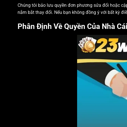
Chúng tôi bảo lưu quyền đơn phương sửa đổi hoặc cập n
nắm bắt thay đổi. Nếu bạn không đồng ý với bất kỳ điề
Phân Định Về Quyền Của Nhà Cá