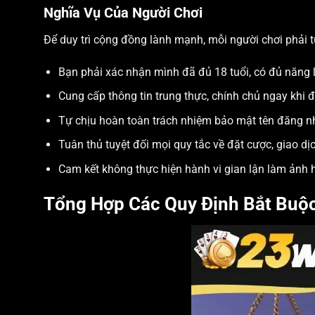
Nghĩa Vụ Của Người Chơi
Để duy trì cộng đồng lành mạnh, mỗi người chơi phải 
Bạn phải xác nhận mình đã đủ 18 tuổi, có đủ năng l
Cung cấp thông tin trung thực, chính chủ ngay khi đ
Tự chịu hoàn toàn trách nhiệm bảo mật tên đăng n
Tuân thủ tuyệt đối mọi quy tắc về đặt cược, giao dị
Cam kết không thực hiện hành vi gian lận làm ảnh 
Tổng Hợp Các Quy Định Bắt Buộ