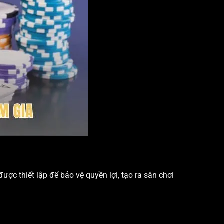
ợc thiết lập để bảo vệ quyền lợi, tạo ra sân chơi