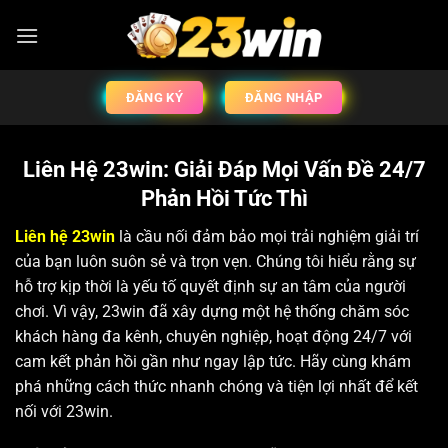
Bỏ
qua
nội
dung
ĐĂNG KÝ
ĐĂNG NHẬP
Liên Hệ 23win: Giải Đáp Mọi Vấn Đề 24/7
Phản Hồi Tức Thì
Liên hệ 23win
là cầu nối đảm bảo mọi trải nghiệm giải trí
của bạn luôn suôn sẻ và trọn vẹn. Chúng tôi hiểu rằng sự
hỗ trợ kịp thời là yếu tố quyết định sự an tâm của người
chơi. Vì vậy, 23win đã xây dựng một hệ thống chăm sóc
khách hàng đa kênh, chuyên nghiệp, hoạt động 24/7 với
cam kết phản hồi gần như ngay lập tức. Hãy cùng khám
phá những cách thức nhanh chóng và tiện lợi nhất để kết
nối với 23win.