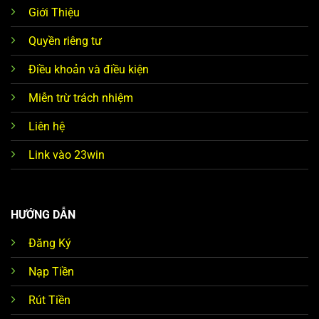
Giới Thiệu
Quyền riêng tư
Điều khoản và điều kiện
Miễn trừ trách nhiệm
Liên hệ
Link vào 23win
HƯỚNG DẪN
Đăng Ký
Nạp Tiền
Rút Tiền