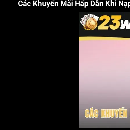
Các Khuyến Mãi Hấp Dẫn Khi Nạp