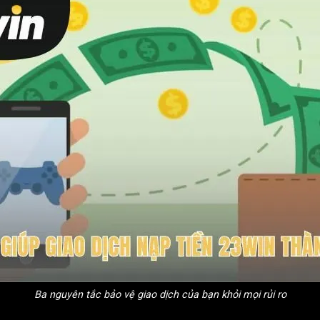
Ba nguyên tắc bảo vệ giao dịch của bạn khỏi mọi rủi ro