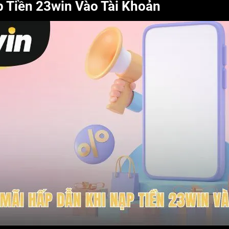
 Tiền 23win Vào Tài Khoản