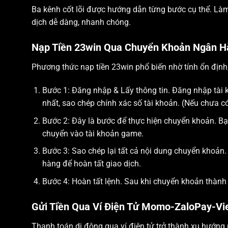
Ba kênh cốt lõi được hướng dẫn từng bước cụ thể. Làm
dịch dễ dàng, nhanh chóng.
Nạp Tiền 23win Qua Chuyển Khoản Ngân H
Phương thức nạp tiền 23win phổ biến nhờ tính ổn định,
Bước 1: Đăng nhập & Lấy thông tin. Đăng nhập tài 
nhất, sao chép chính xác số tài khoản. (Nếu chưa c
Bước 2: Đây là bước để thực hiện chuyển khoản. Bạ
chuyển vào tài khoản game.
Bước 3: Sao chép lại tất cả nội dung chuyển khoản
hàng để hoàn tất giao dịch.
Bước 4: Hoàn tất lệnh. Sau khi chuyển khoản thành 
Gửi Tiền Qua Ví Điện Tử Momo-ZaloPay-Vi
Thanh toán di động qua ví điện tử trở thành xu hướng 