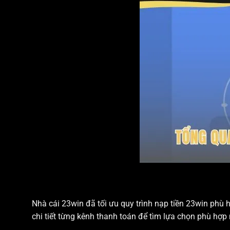
Nhà cái 23win đã tối ưu quy trình nạp tiền 23win phù 
chi tiết từng kênh thanh toán để tìm lựa chọn phù hợp 