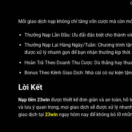
C
Mỗi giao dịch nạp không chỉ tăng vốn cược mà còn mở ra
Thưởng Nạp Lần Đầu: Ưu đãi đặc biệt cho thành viê
Thưởng Nạp Lại Hàng Ngày/Tuần: Chương trình tặng th
được xử lý nhanh gọn để bạn nhận thưởng kịp thời.
Hoàn Trả Theo Doanh Thu Cược: Dù thắng hay thua, 
Bonus Theo Kênh Giao Dịch: Nhà cái có sự kiện tặ
Lời Kết
Nạp tiền 23win
được thiết kế đơn giản và an toàn, hỗ
và lưu ý quan trọng, mọi giao dịch sẽ được xử lý nhanh
giao dịch tại
23win
ngay hôm nay để không bỏ lỡ nhữn