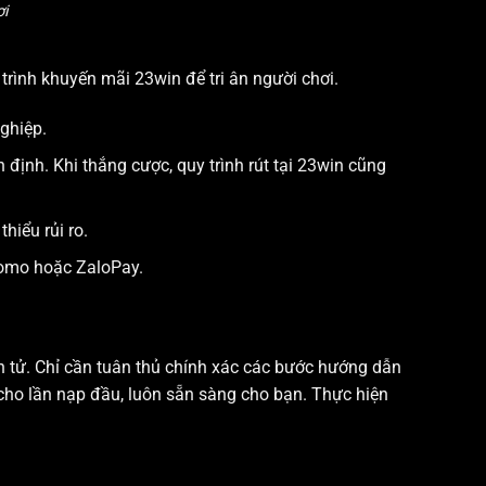
ơi
 trình khuyến mãi 23win để tri ân người chơi.
ghiệp.
định. Khi thắng cược, quy trình rút tại 23win cũng
hiểu rủi ro.
Momo hoặc ZaloPay.
n tử. Chỉ cần tuân thủ chính xác các bước hướng dẫn
i cho lần nạp đầu, luôn sẵn sàng cho bạn. Thực hiện