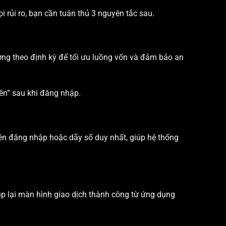
rủi ro, bạn cần tuân thủ 3 nguyên tắc sau.
ưởng theo định kỳ để tối ưu luồng vốn và đảm bảo an
ền” sau khi đăng nhập.
ên đăng nhập hoặc dãy số duy nhất, giúp hệ thống
ụp lại màn hình giao dịch thành công từ ứng dụng