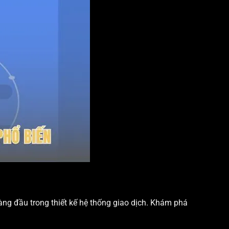
hàng đầu trong thiết kế hệ thống giao dịch. Khám phá