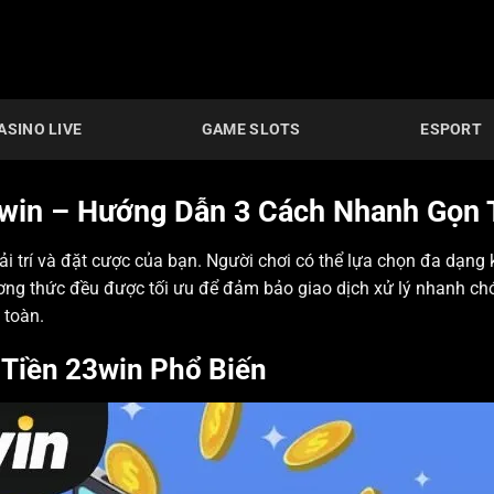
ASINO LIVE
GAME SLOTS
ESPORT
win – Hướng Dẫn 3 Cách Nhanh Gọn 
i trí và đặt cược của bạn. Người chơi có thể lựa chọn đa dạng 
ng thức đều được tối ưu để đảm bảo giao dịch xử lý nhanh chó
 toàn.
Tiền 23win Phổ Biến