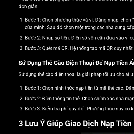
đơn giản.
Bước 1: Chọn phương thức và ví. Đăng nhập, chọn “Ví
của mình. Sau đó chọn một trong các nhà cung cấp
Bước 2: Nhập số tiền. Điền số vốn cần đưa vào ví cư
Bước 3: Quét mã QR. Hệ thống tạo mã QR duy nhất c
Sử Dụng Thẻ Cào Điện Thoại Để Nạp Tiền 
Sử dụng thẻ cào điện thoại là giải pháp tối ưu cho ai 
Bước 1: Chọn hình thức nạp tiền từ mã thẻ cào. Đăn
Bước 2: Điền thông tin thẻ. Chọn chính xác nhà mạn
Bước 3: Kiểm tra phí quy đổi. Phương thức này có 
3 Lưu Ý Giúp Giao Dịch Nạp Tiề