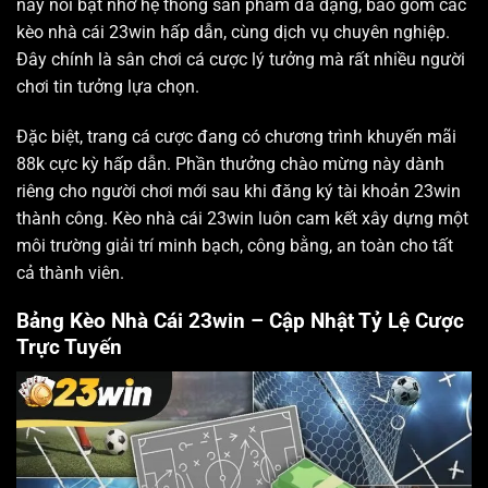
này nổi bật nhờ hệ thống sản phẩm đa dạng, bao gồm các
kèo nhà cái 23win hấp dẫn, cùng dịch vụ chuyên nghiệp.
Đây chính là sân chơi cá cược lý tưởng mà rất nhiều người
chơi tin tưởng lựa chọn.
Đặc biệt, trang cá cược đang có chương trình khuyến mãi
88k cực kỳ hấp dẫn. Phần thưởng chào mừng này dành
riêng cho người chơi mới sau khi đăng ký tài khoản 23win
thành công. Kèo nhà cái 23win luôn cam kết xây dựng một
môi trường giải trí minh bạch, công bằng, an toàn cho tất
cả thành viên.
Bảng Kèo Nhà Cái 23win – Cập Nhật Tỷ Lệ Cược
Trực Tuyến