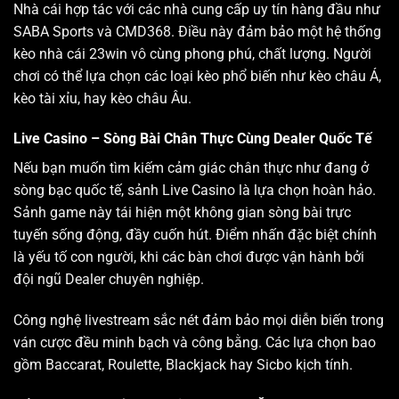
Nhà cái hợp tác với các nhà cung cấp uy tín hàng đầu như
SABA Sports và CMD368. Điều này đảm bảo một hệ thống
kèo nhà cái 23win vô cùng phong phú, chất lượng. Người
chơi có thể lựa chọn các loại kèo phổ biến như kèo châu Á,
kèo tài xỉu, hay kèo châu Âu.
Live Casino – Sòng Bài Chân Thực Cùng Dealer Quốc Tế
Nếu bạn muốn tìm kiếm cảm giác chân thực như đang ở
sòng bạc quốc tế, sảnh Live Casino là lựa chọn hoàn hảo.
Sảnh game này tái hiện một không gian sòng bài trực
tuyến sống động, đầy cuốn hút. Điểm nhấn đặc biệt chính
là yếu tố con người, khi các bàn chơi được vận hành bởi
đội ngũ Dealer chuyên nghiệp.
Công nghệ livestream sắc nét đảm bảo mọi diễn biến trong
ván cược đều minh bạch và công bằng. Các lựa chọn bao
gồm Baccarat, Roulette, Blackjack hay Sicbo kịch tính.