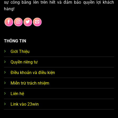
sự công bằng lên trên hết và đảm bảo quyền lợi khách
hàng!
THÔNG TIN
Giới Thiệu
Quyền riêng tư
Điều khoản và điều kiện
Miễn trừ trách nhiệm
Liên hệ
Link vào 23win