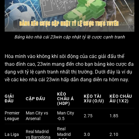
Bảng kèo nhà cái 23win cập nhật tỷ lệ cược cạnh tranh
Hòa mình vào không khí sôi động của các giải đấu thể
thao đỉnh cao, 23win mang đến cho bạn bảng kèo cược đa
dạng với tỷ lệ cạnh tranh nhất thị trường. Dưới đây là ví dụ
về các kèo nhà cái 23win hấp dẫn đang diễn ra hôm nay.
KÈO
GIẢI
KÈO TÀI
KÈO CHÂU
CẶP ĐẤU
CHÂU Á
ĐẤU
XỈU (O/U)
ÂU (1X2)
(HDP)
Premier
Man City vs
Man City
2.75
1.85
League
Arsenal
-0.5
Real
Real Madrid
La Liga
Madrid
3.0
2.10
vs Barcelona