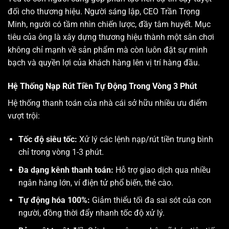
đối cho thương hiệu. Người sáng lập, CEO Trần Trọng
Minh, người có tầm nhìn chiến lược, đầy tâm huyết. Mục
tiêu của ông là xây dựng thương hiệu thành một sân chơi
không chỉ mạnh về sản phẩm mà còn luôn đặt sự minh
bạch và quyền lợi của khách hàng lên vị trí hàng đầu.
Hệ Thống Nạp Rút Tiền Tự Động Trong Vòng 3 Phút
Hệ thống thanh toán của nhà cái sở hữu nhiều ưu điểm
vượt trội:
Tốc độ siêu tốc:
Xử lý các lệnh nạp/rút tiền trung bình
chỉ trong vòng 1-3 phút.
Đa dạng kênh thanh toán:
Hỗ trợ giao dịch qua nhiều
ngân hàng lớn, ví điện tử phổ biến, thẻ cào.
Tự động hóa 100%:
Giảm thiểu tối đa sai sót của con
người, đồng thời đẩy nhanh tốc độ xử lý.