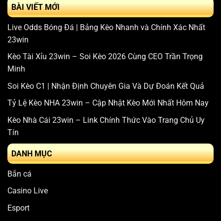
BÀI VIẾT MỚI
Live Odds Bóng Đá | Bảng Kèo Nhanh và Chính Xác Nhất
23win
Kèo Tài Xỉu 23win – Soi Kèo 2026 Cùng CEO Trần Trọng
Minh
Soi Kèo C1 | Nhận Định Chuyên Gia Và Dự Đoán Kết Quả
Tỷ Lệ Kèo NHA 23win – Cập Nhật Kèo Mới Nhất Hôm Nay
Kèo Nhà Cái 23win – Link Chính Thức Vào Trang Chủ Uy
Tín
DANH MỤC
Bắn cá
Casino Live
Esport