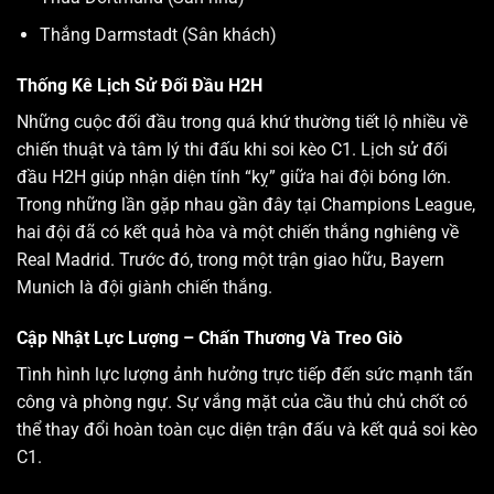
Thắng Darmstadt (Sân khách)
Thống Kê Lịch Sử Đối Đầu H2H
Những cuộc đối đầu trong quá khứ thường tiết lộ nhiều về
chiến thuật và tâm lý thi đấu khi soi kèo C1. Lịch sử đối
đầu H2H giúp nhận diện tính “kỵ” giữa hai đội bóng lớn.
Trong những lần gặp nhau gần đây tại Champions League,
hai đội đã có kết quả hòa và một chiến thắng nghiêng về
Real Madrid. Trước đó, trong một trận giao hữu, Bayern
Munich là đội giành chiến thắng.
Cập Nhật Lực Lượng – Chấn Thương Và Treo Giò
Tình hình lực lượng ảnh hưởng trực tiếp đến sức mạnh tấn
công và phòng ngự. Sự vắng mặt của cầu thủ chủ chốt có
thể thay đổi hoàn toàn cục diện trận đấu và kết quả soi kèo
C1.