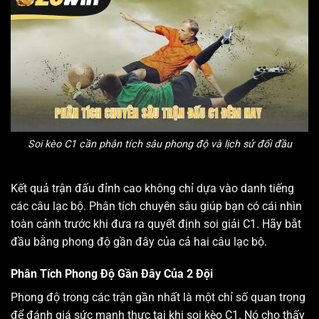
Soi kèo C1 cần phân tích sâu phong độ và lịch sử đối đầu
Kết quả trận đấu đỉnh cao không chỉ dựa vào danh tiếng
các câu lạc bộ. Phân tích chuyên sâu giúp bạn có cái nhìn
toàn cảnh trước khi đưa ra quyết định soi giải C1. Hãy bắt
đầu bằng phong độ gần đây của cả hai câu lạc bộ.
Phân Tích Phong Độ Gần Đây Của 2 Đội
Phong độ trong các trận gần nhất là một chỉ số quan trọng
để đánh giá sức mạnh thực tại khi soi kèo C1. Nó cho thấy