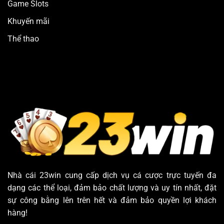
Game Slots
Khuyến mãi
Thể thao
Nhà cái 23win cung cấp dịch vụ cá cược trực tuyến đa
dạng các thể loại, đảm bảo chất lượng và uy tín nhất, đặt
sự công bằng lên trên hết và đảm bảo quyền lợi khách
hàng!