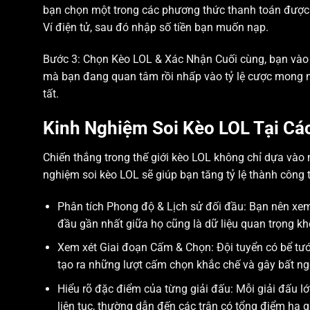
bạn chọn một trong các phương thức thanh toán được
Ví điện tử, sau đó nhập số tiền bạn muốn nạp.
Bước 3: Chọn Kèo LOL & Xác Nhận Cuối cùng, bạn vào 
mà bạn đang quan tâm rồi nhấp vào tỷ lệ cược mong 
tất.
Kinh Nghiệm Soi Kèo LOL Tại Cá
Chiến thắng trong thế giới kèo LOL không chỉ dựa vào
nghiệm soi kèo LOL sẽ giúp bạn tăng tỷ lệ thành công 
Phân tích Phong độ & Lịch sử đối đầu: Bạn nên xem l
đầu gần nhất giữa họ cũng là dữ liệu quan trọng kh
Xem xét Giai đoạn Cấm & Chọn: Đội tuyển có bể tướn
tạo ra những lượt cấm chọn khắc chế và gây bất ng
Hiểu rõ đặc điểm của từng giải đấu: Mỗi giải đấu lớn
liên tục, thường dẫn đến các trận có tổng điểm hạ g