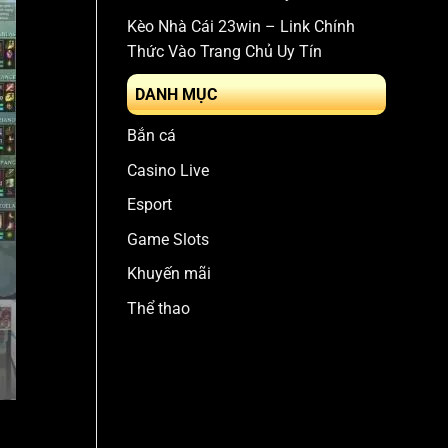
Kèo Nhà Cái 23win – Link Chính
Thức Vào Trang Chủ Uy Tín
DANH MỤC
Bắn cá
Casino Live
Esport
Game Slots
Khuyến mãi
Thể thao