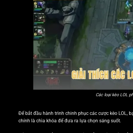
Các loại kèo LOL p
Để bắt đầu hành trình chinh phục các cược kèo LOL, b
chính là chìa khóa để đưa ra lựa chọn sáng suốt.