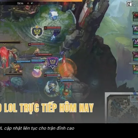
L cập nhật liên tục cho trận đỉnh cao