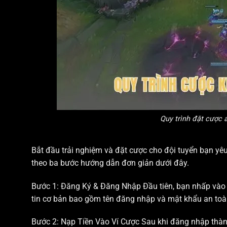
Quy trình đặt cược 
Bắt đầu trải nghiệm và đặt cược cho đội tuyển bạn yêu
theo ba bước hướng dẫn đơn giản dưới đây.
Bước 1: Đăng Ký & Đăng Nhập Đầu tiên, bạn nhấp vào n
tin cơ bản bao gồm tên đăng nhập và mật khẩu an toàn
Bước 2: Nạp Tiền Vào Ví Cược Sau khi đăng nhập thành 