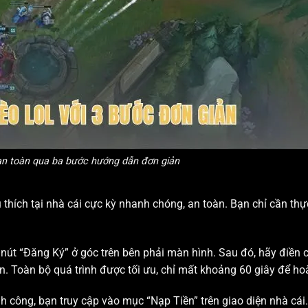
an toàn qua ba bước hướng dẫn đơn giản
 thích tại nhà cái cực kỳ nhanh chóng, an toàn. Bạn chỉ cần thự
út “Đăng Ký” ở góc trên bên phải màn hình. Sau đó, hãy điền 
. Toàn bộ quá trình được tối ưu, chỉ mất khoảng 60 giây để hoà
công, bạn truy cập vào mục “Nạp Tiền” trên giao diện nhà cái.