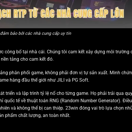
đảm bảo bởi các nhà cung cấp uy tín
c công bố tại nhà cái. Chúng tôi cam kết xây dựng môi trường 
 nền tảng cho cam kết đó.
 tảng phân phối game, không phải đơn vị tự sản xuất. Minh chứn
ame hàng đầu thế giới như JILI và PG Soft.
 triển và lập trình tỷ lệ nổ cho từng game. Họ phải trải qua quy
hỉ quốc tế về thuật toán RNG (Random Number Generator). Điều
ên và không thể bị can thiệp. 23win đóng vai trò lựa chọn nh
ản phẩm chất lượng, an toàn nhất.