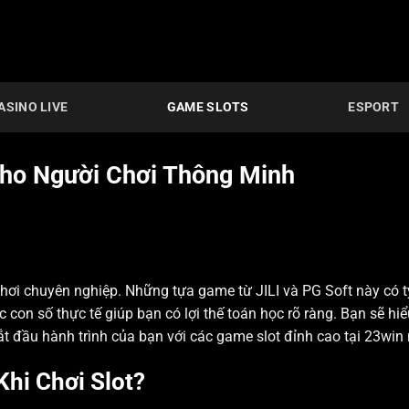
ASINO LIVE
GAME SLOTS
ESPORT
Cho Người Chơi Thông Minh
hơi chuyên nghiệp. Những tựa game từ JILI và PG Soft này có tỷ
 con số thực tế giúp bạn có lợi thế toán học rõ ràng. Bạn sẽ hiểu
t đầu hành trình của bạn với các game slot đỉnh cao tại 23win 
Khi Chơi Slot?