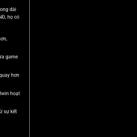
rong dài
NĐ, họ có
hơn,
tựa game
 quay hơn
3win hoạt
ừ sự kết