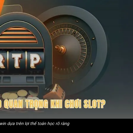
in dựa trên lợi thế toán học rõ ràng