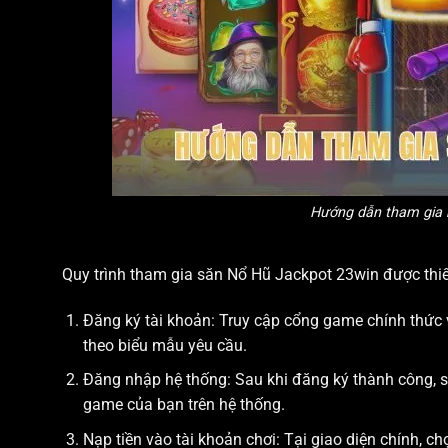
Hướng dẫn tham gia n
Quy trình tham gia săn Nổ Hũ Jackpot 23win được thiết
Đăng ký tài khoản: Truy cập cổng game chính thức 
theo biểu mẫu yêu cầu.
Đăng nhập hệ thống: Sau khi đăng ký thành công, 
game của bạn trên hệ thống.
Nạp tiền vào tài khoản chơi: Tại giao diện chính, 