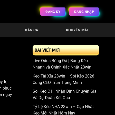
ĐĂNG KÝ
ĐĂNG NHẬP
BẮN CÁ
KHUYẾN MÃI
BÀI VIẾT MỚI
Live Odds Bóng Đá | Bảng Kèo
Nhanh và Chính Xác Nhất 23win
Kèo Tài Xỉu 23win – Soi Kèo 2026
y tụ
Cùng CEO Trần Trọng Minh
nh phục
Soi Kèo C1 | Nhận Định Chuyên Gia
in ngay
Và Dự Đoán Kết Quả
Tỷ Lệ Kèo NHA 23win – Cập Nhật
Kèo Mới Nhất Hôm Nay