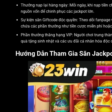
Thưởng nạp lại hàng ngày: Mỗi ngày, khi nạp tiền c
nguồn vốn để chinh phục các jackpot lớn.
Sự kiện săn Giftcode độc quyền: Theo dõi fanpage v
chứa các phần thưởng như tiền cược miễn phí hoặ
Phần thưởng thăng hạng VIP: Người chơi trung thà
quà tặng sinh nhật và các ưu đãi cá nhân hóa độc 
Hướng Dẫn Tham Gia Săn Jackp