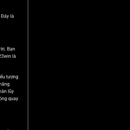
 Đây là
trị. Bạn
23win là
iểu tượng
 năng
hân lũy
vòng quay