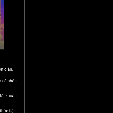
ơn giản.
n cá nhân
tài khoản
thức tiện